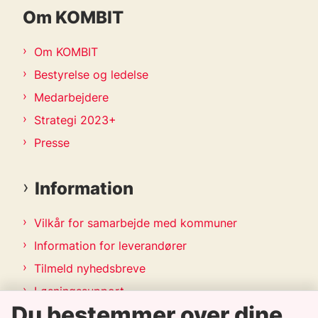
Om KOMBIT
Om KOMBIT
Bestyrelse og ledelse
Medarbejdere
Strategi 2023+
Presse
Information
Vilkår for samarbejde med kommuner
Information for leverandører
Tilmeld nyhedsbreve
Løsningssupport
Du bestemmer over dine
Releasekalender